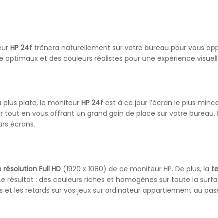
eur
HP 24f
trônera naturellement sur votre bureau pour vous appo
vue optimaux et des couleurs réalistes pour une expérience visue
a plus plate, le moniteur
HP 24f
est à ce jour l’écran le plus min
ur tout en vous offrant un grand gain de place sur votre bureau.
urs écrans.
a
résolution Full HD
(1920 x 1080) de ce moniteur HP. De plus, la
t
Le résultat : des couleurs riches et homogènes sur toute la surfa
ous et les retards sur vos jeux sur ordinateur appartiennent au pas