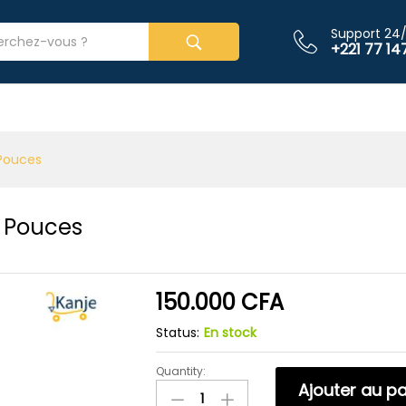
.8 Pouces
Support 24
+221 77 147
 Pouces
8 Pouces
150.000
CFA
Status:
En stock
Quantity:
Ecran
Ajouter au pa
ordinateur