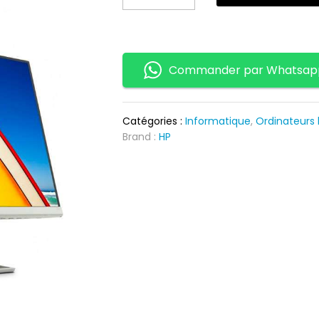
HP
24F
-
23.8
Commander par Whatsap
Pouces
quantity
Catégories :
Informatique
,
Ordinateurs
Brand :
HP