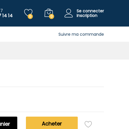
150.000
CFA
Ajouter au panier
/7
Se connecter
 14 14
Inscription
0
0
Suivre ma commande
Acheter
nier