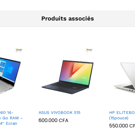
Produits associés
60 14-
ASUS VIVOBOOK 515
HP ELITEBO
 8 Go RAM –
(15pouce)
600.000
CFA
4″ Ecran
550.000
C