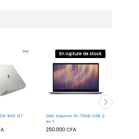
En rupture de stock
OK 840 G7
Dell Inspiron 15-7506-038 2
Imprimant
en 1
Deskjet 2
FA
250.000
CFA
52.000