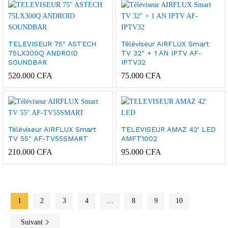
TELEVISEUR 75″ ASTECH
Téléviseur AIRFLUX Smart
75LX300Q ANDROID
TV 32″ + 1 AN IPTV AF-
SOUNDBAR
IPTV32
520.000
CFA
75.000
CFA
Téléviseur AIRFLUX Smart
TELEVISEUR AMAZ 42′ LED
TV 55″ AF-TV55SMART
AMFT1002
210.000
CFA
95.000
CFA
1
2
3
4
…
8
9
10
Suivant