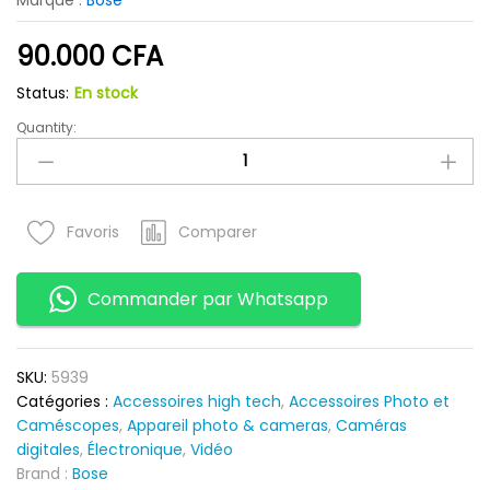
Marque :
Bose
90.000
CFA
Status:
En stock
Quantity:
Lunette
audio
bose
frames
Tenor
Comparer
Favoris
style
quantity
Commander par Whatsapp
SKU:
5939
Catégories :
Accessoires high tech
,
Accessoires Photo et
Caméscopes
,
Appareil photo & cameras
,
Caméras
digitales
,
Électronique
,
Vidéo
Brand :
Bose